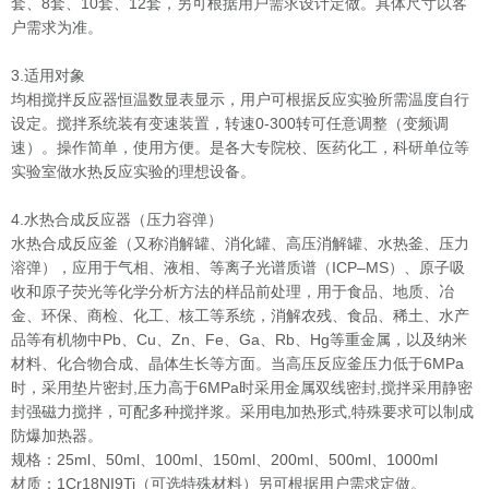
套、8套、10套、12套，另可根据用户需求设计定做。具体尺寸以客
户需求为准。
3.适用对象
均相搅拌反应器恒温数显表显示，用户可根据反应实验所需温度自行
设定。搅拌系统装有变速装置，转速0-300转可任意调整（变频调
速）。操作简单，使用方便。是各大专院校、医药化工，科研单位等
实验室做水热反应实验的理想设备。
4.水热合成反应器（压力容弹）
水热合成反应釜（又称消解罐、消化罐、高压消解罐、水热釜、压力
溶弹），应用于气相、液相、等离子光谱质谱（ICP–MS）、原子吸
收和原子荧光等化学分析方法的样品前处理，用于食品、地质、冶
金、环保、商检、化工、核工等系统，消解农残、食品、稀土、水产
品等有机物中Pb、Cu、Zn、Fe、Ga、Rb、Hg等重金属，以及纳米
材料、化合物合成、晶体生长等方面。当高压反应釜压力低于6MPa
时，采用垫片密封,压力高于6MPa时采用金属双线密封,搅拌采用静密
封强磁力搅拌，可配多种搅拌浆。采用电加热形式,特殊要求可以制成
防爆加热器。
规格：25ml、50ml、100ml、150ml、200ml、500ml、1000ml
材质：1Cr18NI9Ti（可选特殊材料）另可根据用户需求定做。