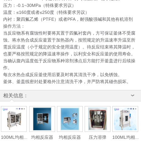
压力：-0.1~30MPa（特殊要求另议）
温度：≤160度或者≤250度（特殊要求另议）
内衬：聚四氟乙烯（PTFE）或者PFA，耐强酸强碱和其他有机溶剂
操作方法：
当反应物系有腐蚀性时要将其置于四氟衬套内，方可保证釜体不受腐
蚀。将水热合成反应釜置于加热器内，按照规定的升温速率升温至所
需反应温度（小于规定的安全使用温度）。待反应结束将其降温时，
也要严格按照规定的降温速率操作，以利安全和反应釜的使用寿命。
当确认腹内温度低于反应物系种溶剂沸点后方能打开釜盖进行后续操
作。
每次水热合成反应釜使用后要及时将其清洗干净，以免锈蚀。
釜体、釜盖线密封处要格外注意清洗干净，并严防将其碰伤损坏。
相关信息：
100ML均相...
均相反应器
均相反应器
压力溶弹
100ML均相...