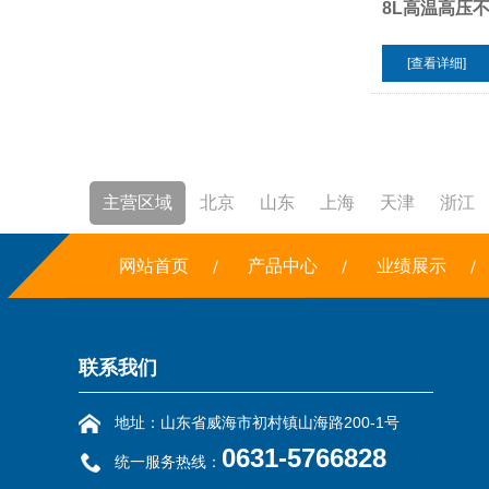
8L高温高压
[查看详细]
主营区域
北京
山东
上海
天津
浙江
焚烧炉
网站首页
铣边机
干冰
产品中心
露点仪
三恒系统
业绩展示
联系我们
地址：山东省威海市初村镇山海路200-1号
0631-5766828
统一服务热线：