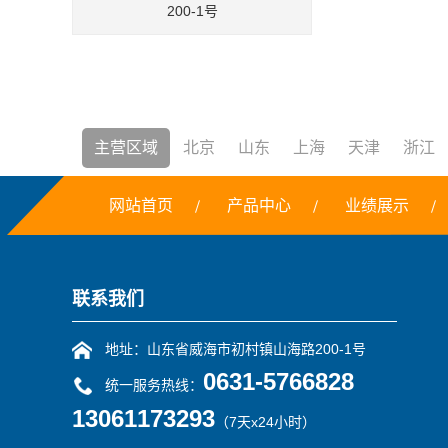
200-1号
主营区域
北京
山东
上海
天津
浙江
网站首页
产品中心
业绩展示
焚烧炉
铣边机
干冰
露点仪
三恒系统
联系我们
地址：山东省威海市初村镇山海路200-1号
0631-5766828
统一服务热线：
13061173293
（7天x24小时）