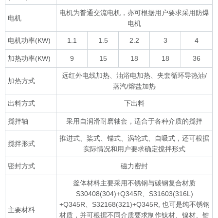
电机为普通交流电机，亦可根据用户要求采用防爆
电机
电机
电机功率(KW)
1.1
1.5
2.2
3
4
加热功率(KW)
9
15
18
18
36
远红外电线加热、油浴电加热、夹套循环导热油/
加热方式
蒸汽/熔盐加热
出料方式
下出料
搅拌轴
采用自润滑耐磨轴套，适合于各种介质的搅拌
推进式、桨式、锚式、涡轮式、自吸式，还可根据
搅拌形式
实际情况和用户要求确定搅拌形式
密封方式
磁力密封
釜体材料主要采用不锈钢与碳钢复合材质
S30408(304)+Q345R、S31603(316L)
+Q345R、S32168(321)+Q345R, 也可是纯不锈钢
主要材料
材质，并可根据不同介质要求制作钛材、镍材、锆