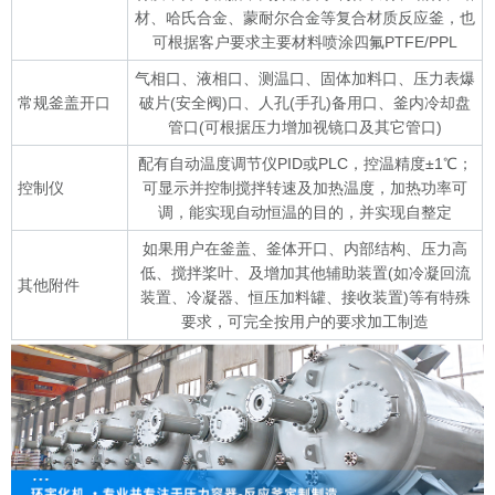
材、哈氏合金、蒙耐尔合金等复合材质反应釜，也
可根据客户要求主要材料喷涂四氟PTFE/PPL
气相口、液相口、测温口、固体加料口、压力表爆
常规釜盖开口
破片(安全阀)口、人孔(手孔)备用口、釜内冷却盘
管口(可根据压力增加视镜口及其它管口)
配有自动温度调节仪PID或PLC，控温精度±1℃；
控制仪
可显示并控制搅拌转速及加热温度，加热功率可
调，能实现自动恒温的目的，并实现自整定
如果用户在釜盖、釜体开口、内部结构、压力高
低、搅拌桨叶、及增加其他辅助装置(如冷凝回流
其他附件
装置、冷凝器、恒压加料罐、接收装置)等有特殊
要求，可完全按用户的要求加工制造