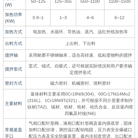
50~125
125~355
550~1100
1100~1500
(W)
加热功率
0.8~1
1~3
4~6
6~12
(KW)
加热方式
电加热、水循环、导热油、蒸汽、远红外线加热等
出料方式
上出料、下出料
搅拌轴
采用耐磨不锈钢轴承，适合高转速、低粘度物料的搅拌
桨式、锚式、自吸式，还可根据实际情况和用户要求确
搅拌形式
定搅拌形式
密封方式
磁力密封、机械密封、填料密封
釜体材料主要采用0Cr18Ni9(304)、00Cr17Ni14Mo2
(316L)、1Cr18Ni9Ti(321)，并可根据不同介质要求制作
主要材料
钛材(TA2)、镍材、钽材、锆材、哈氏合金、反应釜内喷
四氟及衬镍(Ni6)
气相口配针形阀，液相口配针形阀及釜内插底管，固体
常规釜盖
加料口配丝堵，测控温口配铂电阻，压力表安全爆破口
开口
配压力表及安全防爆装置，釜内冷却盘管进、出口配水