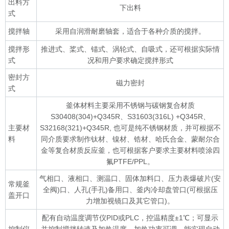
出料方
下出料
式
搅拌轴
采用自润滑耐磨轴套，适合于各种介质的搅拌。
搅拌形
推进式、桨式、锚式、涡轮式、自吸式，还可根据实际情
式
况和用户要求确定搅拌形式
密封方
磁力密封
式
釜体材料主要采用不锈钢与碳钢复合材质
S30408(304)+Q345R、S31603(316L) +Q345R、
主要材
S32168(321)+Q345R, 也可是纯不锈钢材质，并可根据不
料
同介质要求制作钛材、镍材、锆材、哈氏合金、蒙耐尔合
金等复合材质反应釜，也可根据客户要求主要材料喷涂四
氟PTFE/PPL。
气相口、液相口、测温口、固体加料口、压力表爆破片(安
常规釜
全阀)口、人孔(手孔)备用口、釜内冷却盘管口(可根据压
盖开口
力增加视镜口及其它管口)。
配有自动温度调节仪PID或PLC，控温精度±1℃；可显示