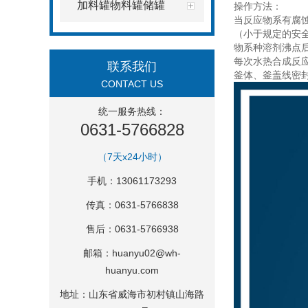
加料罐物料罐储罐
操作方法：
当反应物系有腐
（小于规定的安
物系种溶剂沸点
每次水热合成反
联系我们
釜体、釜盖线密
CONTACT US
统一服务热线：
0631-5766828
（7天x24小时）
手机：13061173293
传真：0631-5766838
售后：0631-5766938
邮箱：
huanyu02@wh-
huanyu.com
地址：山东省威海市初村镇山海路