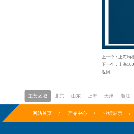
上一个：
上海均
下一个：
上海10
返回
主营区域
北京
山东
上海
天津
浙江
焚烧炉
网站首页
铣边机
干冰
产品中心
露点仪
三恒系统
业绩展示