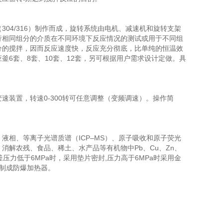
（
304/316
）制作而成，旋转系统由电机、减速机和旋转支架
行相同组分的介质在不同环境下反应情况的测试或用于不同组
分的搅拌，因而反应速度快，反应充分彻底，比单纯的恒温效
应釜
6
套、
8
套、
10
套、
12
套，另可根据用户需求设计定做。具
变速装置，转速
0-300
转可任意调整（变频调速）。操作简
。
、液相、等离子光谱质谱（
ICP
–
MS
）、原子吸收和原子荧光
，消解农残、食品、稀土、水产品等有机物中
Pb
、
Cu
、
Zn
、
釜压力低于
6MPa
时，采用垫片密封
,
压力高于
6MPa
时采用金
制成防爆加热器。