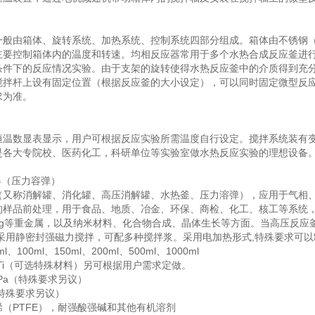
一般由箱体、旋转系统、加热系统、控制系统四部分组成。箱体由不锈钢
主要控制箱体内的温度和转速。均相反应器常用于多个水热合成反应釜进
条件下的反应情况实验。由于支架的旋转使得水热反应釜中的介质得到充
搅拌杆上设有固定位置（根据反应釜的大小设定），可以同时固定微型反
求为准。
恒温数显表显示，用户可根据反应实验所需温度自行设定。搅拌系统装有
是各大专院校、医药化工，科研单位等实验室做水热反应实验的理想设备
器（压力容弹）
（又称消解罐、消化罐、高压消解罐、水热釜、压力溶弹），应用于气相
的样品前处理，用于食品、地质、冶金、环保、商检、化工、核工等系统
g
等重金属，以及纳米材料、化合物合成、晶体生长等方面。当高压反应
采用静密封强磁力搅拌，可配多种搅拌浆。采用电加热形式
,
特殊要求可以
ml
、
100ml
、
150ml
、
200ml
、
500ml
、
1000ml
i
（可选特殊材料）另可根据用户需求定做。
Pa
（特殊要求另议）
特殊要求另议）
烯（
PTFE
），耐强酸强碱和其他有机溶剂