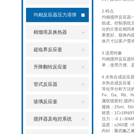
2.
特点
均相反应器压力溶弹
均相搅拌反应器
组成。控制系统
分的介质在相同
精馏塔及换热器
果更好。箱体内
体尺寸以客户需
超临界反应釜
3.
适用对象
均相搅拌反应器
单，使用方便。
升降翻转反应釜
4.
水热合成反应
水热合成反应釜
管式反应器
等化学分析方法
Fe
、
Ga
、
Rb
、
H
属双线密封
,
搅拌
玻璃反应釜
规格：
25ml
、
50
材质：
1Cr18NI9T
搅拌器及电控系统
压力：
-0.1~30M
温度：≤
260
度（
内衬：聚四氟乙